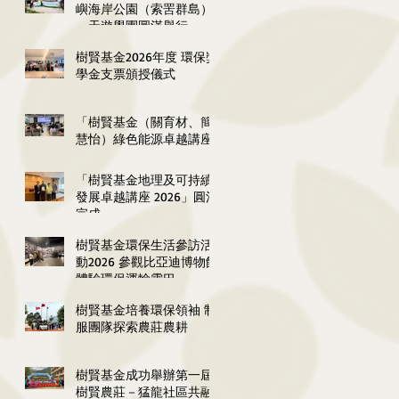
嶼海岸公園（索罟群島）
一天遊學團圓滿舉行
樹賢基金2026年度 環保獎
學金支票頒授儀式
「樹賢基金（關育材、簡
慧怡）綠色能源卓越講座
2026」圓滿舉行
「樹賢基金地理及可持續
發展卓越講座 2026」圓滿
完成
樹賢基金環保生活參訪活
動2026 參觀比亞迪博物館
體驗環保運輸雲巴
樹賢基金培養環保領袖 制
服團隊探索農莊農耕
樹賢基金成功舉辦第一屆
樹賢農莊－猛龍社區共融