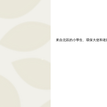
 來自北區的小學生、環保大使和老師在是次講座及參觀過程中，學習到有關環保巴士的知識，有助他們