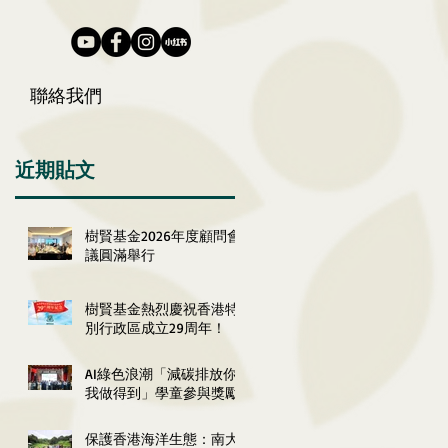
聯絡我們
近期貼文
樹賢基金2026年度顧問會
議圓滿舉行
樹賢基金熱烈慶祝香港特
別行政區成立29周年！
AI綠色浪潮「減碳排放你
我做得到」學童參與獎勵
計劃2026嘉許典禮圓滿舉
行
保護香港海洋生態：南大