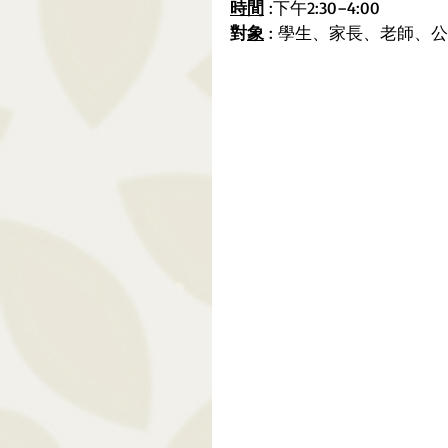
時間
 :下午2:30–4:00
對
象
 : 學生、家長、老師、