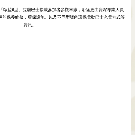
「歐盟6型」雙層巴士接載參加者參觀車廠，沿途更由資深專業人員
輛的保養維修，環保設施、以及不同型號的環保電動巴士充電方式等
資訊。