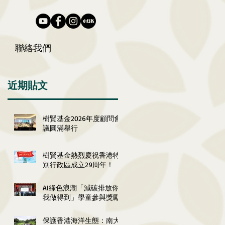
聯絡我們
近期貼文
樹賢基金2026年度顧問會
議圓滿舉行
樹賢基金熱烈慶祝香港特
別行政區成立29周年！
AI綠色浪潮「減碳排放你
我做得到」學童參與獎勵
計劃2026嘉許典禮圓滿舉
行
保護香港海洋生態：南大