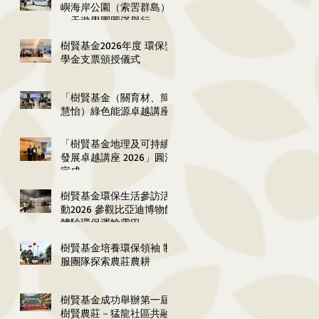
嶼海岸公園（索罟群島）
一天遊學團圓滿舉行
樹賢基金2026年度 環保獎
學金支票頒授儀式
「樹賢基金（關育材、簡
慧怡）綠色能源卓越講座
2026」圓滿舉行
「樹賢基金地理及可持續
發展卓越講座 2026」圓滿
完成
樹賢基金環保生活參訪活
動2026 參觀比亞迪博物館
體驗環保運輸雲巴
樹賢基金培養環保領袖 制
服團隊探索農莊農耕
樹賢基金成功舉辦第一屆
樹賢農莊－猛龍社區共融