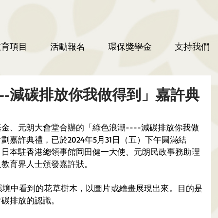
教育項目
活動報名
環保獎學金
支持我們
----減碳排放你我做得到」嘉許典
金、元朗大會堂合辦的「綠色浪潮----減碳排放你我做
嘉許典禮，已於2024年5月31日（五）下午圓滿結
，日本駐香港總領事館岡田健一大使、元朗民政事務助理
及教育界人士頒發嘉許狀。
環境中看到的花草樹木，以圖片或繪畫展現出來。目的是
對碳排放的認識。