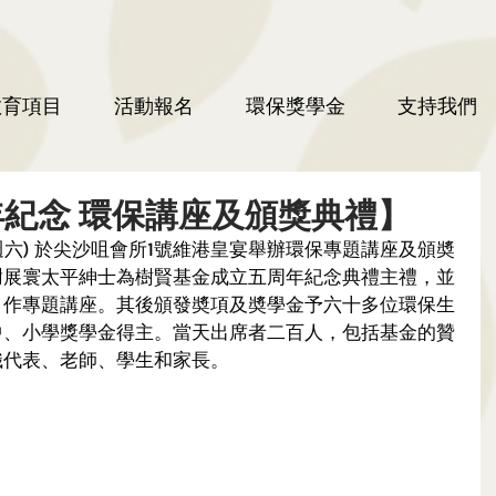
教育項目
活動報名
環保獎學金
支持我們
紀念 環保講座及頒獎典禮】
 (週六) 於尖沙咀會所1號維港皇宴舉辦環保專題講座及頒奬
謝展寰太平紳士為樹賢基金成立五周年紀念典禮主禮，並
，作專題講座。其後頒發奬項及奬學金予六十多位環保生
中、小學獎學金得主。當天出席者二百人，包括基金的贊
織代表、老師、學生和家長。