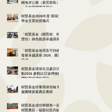
嶼海岸公園（索罟群島）
一天遊學團圓滿舉行
樹賢基金2026年度 環保獎
學金支票頒授儀式
「樹賢基金（關育材、簡
慧怡）綠色能源卓越講座
2026」圓滿舉行
「樹賢基金地理及可持續
發展卓越講座 2026」圓滿
完成
樹賢基金環保生活參訪活
動2026 參觀比亞迪博物館
體驗環保運輸雲巴
樹賢基金培養環保領袖 制
服團隊探索農莊農耕
樹賢基金成功舉辦第一屆
樹賢農莊－猛龍社區共融