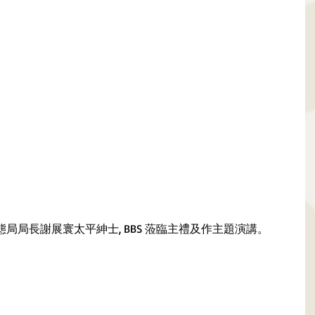
局局長謝展寰太平紳士, BBS 蒞臨主禮及作主題演講。