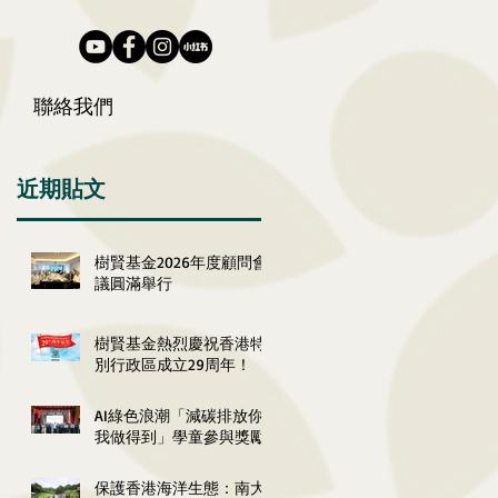
聯絡我們
近期貼文
樹賢基金2026年度顧問會
議圓滿舉行
樹賢基金熱烈慶祝香港特
別行政區成立29周年！
AI綠色浪潮「減碳排放你
我做得到」學童參與獎勵
計劃2026嘉許典禮圓滿舉
行
保護香港海洋生態：南大