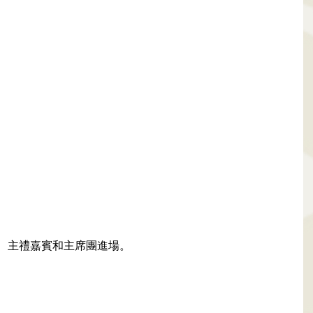
主禮嘉賓和主席團進場。