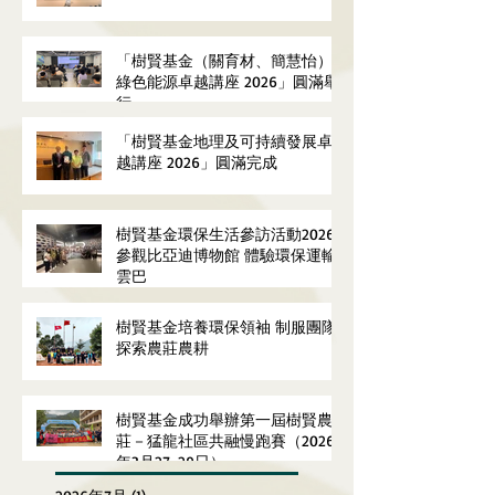
「樹賢基金（關育材、簡慧怡）
綠色能源卓越講座 2026」圓滿舉
行
「樹賢基金地理及可持續發展卓
越講座 2026」圓滿完成
樹賢基金環保生活參訪活動2026
參觀比亞迪博物館 體驗環保運輸
雲巴
樹賢基金培養環保領袖 制服團隊
探索農莊農耕
樹賢基金成功舉辦第一屆樹賢農
莊－猛龍社區共融慢跑賽（2026
年3月27-29日）