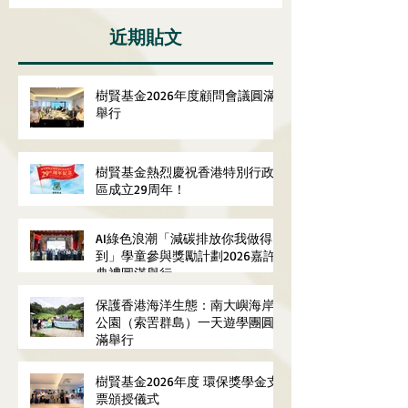
近期貼文
樹賢基金2026年度顧問會議圓滿
舉行
樹賢基金熱烈慶祝香港特別行政
區成立29周年！
AI綠色浪潮「減碳排放你我做得
到」學童參與獎勵計劃2026嘉許
典禮圓滿舉行
保護香港海洋生態：南大嶼海岸
公園（索罟群島）一天遊學團圓
滿舉行
樹賢基金2026年度 環保獎學金支
票頒授儀式