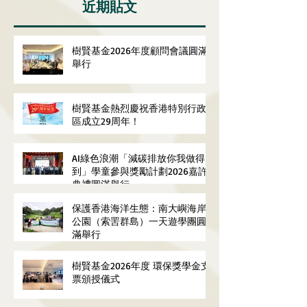
近期貼文
樹賢基金2026年度顧問會議圓滿
舉行
樹賢基金熱烈慶祝香港特別行政
區成立29周年！
AI綠色浪潮「減碳排放你我做得
到」學童參與獎勵計劃2026嘉許
典禮圓滿舉行
保護香港海洋生態：南大嶼海岸
公園（索罟群島）一天遊學團圓
滿舉行
樹賢基金2026年度 環保獎學金支
票頒授儀式