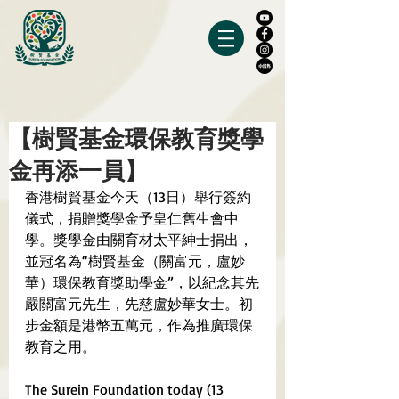
【樹賢基金環保教育獎學
金再添一員】
香港樹賢基金今天（13日）舉行簽約
儀式，捐贈獎學金予皇仁舊生會中
學。獎學金由關育材太平紳士捐出，
並冠名為“
樹賢基金（關富元，盧妙
華）環保教育獎助學金”，
以紀念其先
嚴
關富元先生，
先慈
盧妙華女士。初
步金額是港幣五萬元，
作為推廣環保
教育之用。
The Surein Foundation today (13 