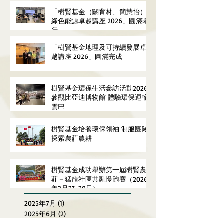
「樹賢基金（關育材、簡慧怡）
綠色能源卓越講座 2026」圓滿舉
行
「樹賢基金地理及可持續發展卓
越講座 2026」圓滿完成
樹賢基金環保生活參訪活動2026
參觀比亞迪博物館 體驗環保運輸
雲巴
樹賢基金培養環保領袖 制服團隊
探索農莊農耕
樹賢基金成功舉辦第一屆樹賢農
莊－猛龍社區共融慢跑賽（2026
年3月27-29日）
2026年7月
(1)
1 篇文章
2026年6月
(2)
2 篇文章