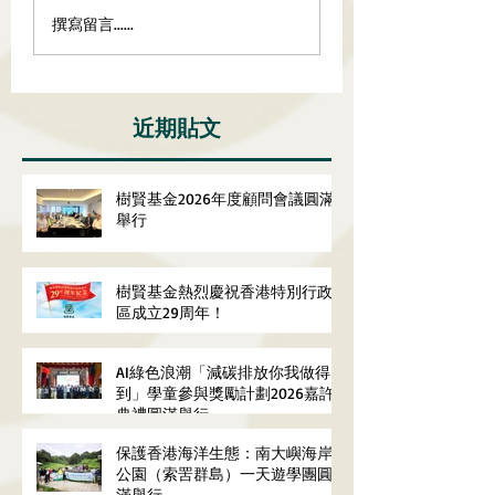
撰寫留言......
近期貼文
樹賢基金2026年度顧問會議圓滿
舉行
樹賢基金熱烈慶祝香港特別行政
區成立29周年！
AI綠色浪潮「減碳排放你我做得
到」學童參與獎勵計劃2026嘉許
典禮圓滿舉行
保護香港海洋生態：南大嶼海岸
公園（索罟群島）一天遊學團圓
滿舉行