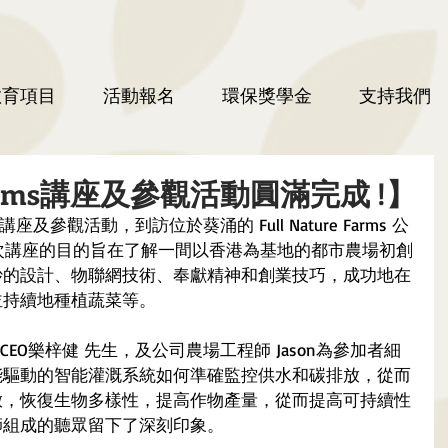
教育項目
活動報名
環保獎學金
支持我們
e Farms講座及參觀活動圓滿完成 !】
講座及參觀活動，到訪位於葵涌的 Full Nature Farms 公
次講座的目的旨在了解一間以香港為基地的都市農場初創
妙的設計、物聯網技術、奉獻精神和創業技巧，成功地在
並持續地種植蔬菜等。
的創辦人兼CEO樂梓健 先生，及公司農場工程師 Jason為參加者細
能驅動的智能灌溉系統如何準確監控供水和碳排放，從而
放，恢復生物多樣性，提高作物產量，從而提高可持續性
師組成的聽眾留下了深刻印象。