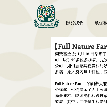
關於我們
環保
【Full Natur
樹賢基金 於 1 月 18 日舉辦了
司，吸引40多位參加者。是
公司，如何憑藉其務實和巧
多層工廠大廈內無土耕種，
Full Nature Farms 
心講解。他們展示了人工智
降低成本、能源消耗和碳排
發展。其中，由中學生和老