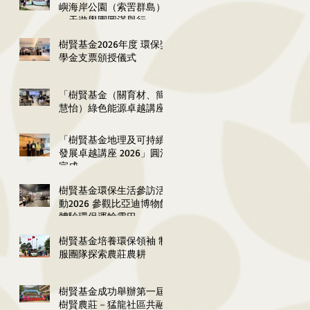
嶼海岸公園（索罟群島）
一天遊學團圓滿舉行
樹賢基金2026年度 環保獎
學金支票頒授儀式
「樹賢基金（關育材、簡
慧怡）綠色能源卓越講座
2026」圓滿舉行
「樹賢基金地理及可持續
發展卓越講座 2026」圓滿
完成
樹賢基金環保生活參訪活
動2026 參觀比亞迪博物館
體驗環保運輸雲巴
樹賢基金培養環保領袖 制
服團隊探索農莊農耕
樹賢基金成功舉辦第一屆
樹賢農莊－猛龍社區共融