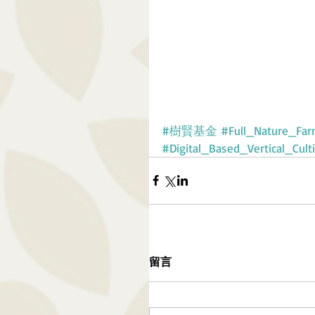
#樹賢基金
#Full_Nature_Fa
#Digital_Based_Vertical_Culti
留言