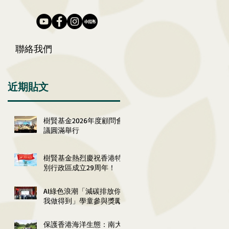
聯絡我們
近期貼文
樹賢基金2026年度顧問會
議圓滿舉行
樹賢基金熱烈慶祝香港特
別行政區成立29周年！
AI綠色浪潮「減碳排放你
我做得到」學童參與獎勵
計劃2026嘉許典禮圓滿舉
行
保護香港海洋生態：南大