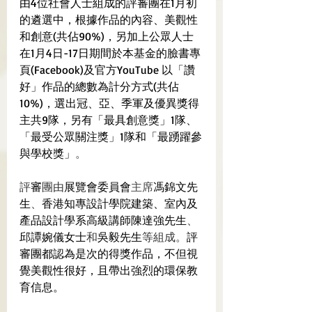
由4位社會人士組成的評審團在1月初
的遴選中，根據作品的內容、美觀性
和創意(共佔90%)，另加上公眾人士
在1月4日-17日期間於本基金的臉書專
頁(Facebook)及官方YouTube 以「讚
好」作品的總數為計分方式(共佔
10%)，選出冠、亞、季軍及優異獎得
主共9隊，另有「最具創意獎」1隊、
「最受公眾關注獎」1隊和「最踴躍參
與學校獎」
。
評
審
團由
展覽會委員會
主席
馮錦文先
生
、
香港知專設計學院建築、室內及
產品設計學系高級講師陳達強先生
、
邱譚婉儀女士
和
吳毅先生
等組成。
評
審團都認為是次的得獎作品，不但視
覺美觀性很好，且帶出強烈的環保教
育信息。