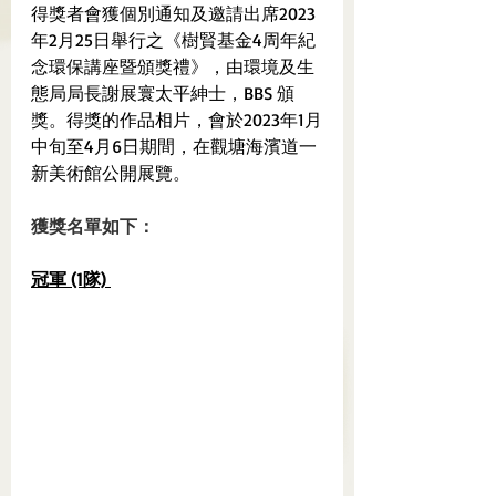
得獎者會獲個別通知及邀請出席2023
年2月25日舉行之《樹賢基金4周年紀
念環保講座暨頒獎禮》，由環境及生
態局局長謝展寰太平紳士，BBS 頒
獎。得獎的作品相片，會於2023年1月
中旬至4月6日期間，在觀塘海濱道一
新美術館公開展覽。
獲獎名單如下：
冠軍 (1隊) 