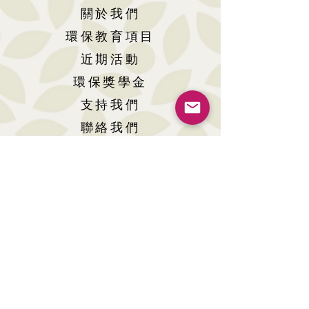
關於我們
環保教育項目
近期活動
環保獎學金
支持我們
聯絡我們
© 2026 by Surein Foundation
©
版權為樹賢基金所有
The SUREIN FOUNDATION logo is a registered
trade mark of Surein Foundation
地址 : 香港灣仔告士打道77 號富通大廈7字樓
電話 :
+852 2115 9028
傳真 :
+852 2115 9038
WhatsApp :
+852 6364 0688
Wechat ID : Surein_Foundation
電郵 :
info@sf.org.hk