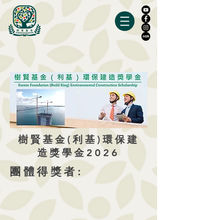
樹賢基金(利基)環保建
造獎學金2026
團體得獎者: