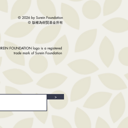
© 2026 by Surein Foundation
©
版權為樹賢基金所有
UREIN FOUNDATION logo is a registered
trade mark of Surein Foundation
>