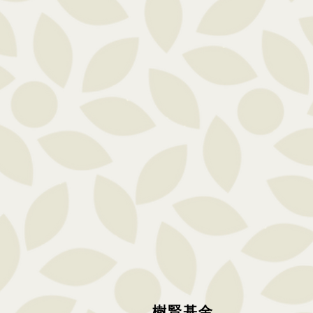
樹
賢基
金