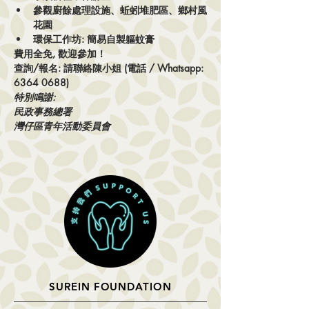
參觀廚餘處理設施、蚯蚓堆肥區、鄉村風
花園
環保工作坊: 簡易自製軀蚊膏
費用全免, 歡迎參加！
查詢/報名: 請聯絡陳小姐 (電話 / Whatsapp: 
6364 0688)
特別鳴謝:

民政事務總署

灣仔區青年活動委員會
SUREIN FOUNDATION