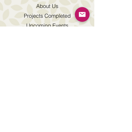
About Us
Projects Completed
Upcoming Events
Scholarships
Support Us
Contact Us
Downloads
© 2026 by Surein Foundation
The SUREIN FOUNDATION logo is a registered
trade mark of Surein Foundation
Address : 7th Floor, Fortis Tower, 77 Gloucester
Road, Wanchai, Hong Kong.
Tel :
+852 2115 9028
Fax :
+852 2115 9038
WhatsApp :
+852 6364 0688
Wechat ID : Surein_Foundation