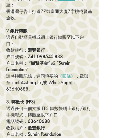
至：	
香港灣仔告士打道77號富通大廈7字樓樹賢基
金收。
2.銀行轉賬
透過自動櫃員機或網上銀行轉賬至以下户
口： 
收款銀行：
滙豐銀行
户口號碼：
741-098545-838	
户口名稱： “
樹賢基金
” 或 “
Surein 
Foundation
”
請將轉賬記錄，連同填妥的
《回條》
，電郵
至：info@sf.org.hk
或 WhatsApp至：
63640688。
3. 轉數快 (FPS)	
透過任何一個支援 FPS 轉數快網上銀行/銀行
手機程式，轉賬至以下户口：	
電話號碼：
63640688	
收款賬户：
滙豐銀行	
户口名稱：
Surein Foundation 	