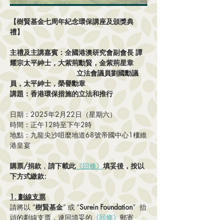
【樹賢基金七周年紀念環保講座及頒獎典
禮】 
主禮及主講嘉賓：全國港澳研究會副會長 譚
耀宗太平紳士，大紫荊勳賢，金紫荊星章
		              立法會議員劉國勳議
員，太平紳士，榮譽勳章
講題：香港環保措施的立法和推行
日期：2025年2月22日（星期六）
時間：正午12時至下午2時 
地點：九龍尖沙咀麼地道68號帝國中心1樓維
港皇宴
購票/捐款
，
請下載此
《回條》
填妥後，按以
下方式繳款:
1. 劃線支票
請將以 “
樹賢基金
” 或 “
Surein Foundation
”  抬
頭的劃線支票，連同填妥的
《回條》
郵寄