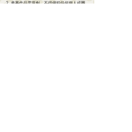
2. 參賽作品需原創，不得侵犯任何個人或團
體的知識產權（包括但不限於著作權、商標權
等），亦未有第三者對該參賽作品具備或爭議
任何所有權。違者會被取消參賽資格，所涉及
之法律責任皆由參賽者自行全部承擔。
3. 作品若以電子工具輔助繪成，一律不予接
受。
4. 樹賢基金有權將參賽作品以任何媒體印
製、發表、出版、展覽，毋須徵得參賽者同意
及支付任何費用。
5. 比賽結果之最終決定權歸樹賢基金所有。
個人資料：
樹賢基金以嚴謹的方式處理個人資
料。收集到的資料，僅會用作本比賽及日後的
聯絡與環保教育活動之用。參加者若需要取消
聯繫，請以書面通知樹賢基金。
查詢: 
 電話 3181 6437 / 6364 0688（劉
小姐） 或 電郵 info@sf.org.hk