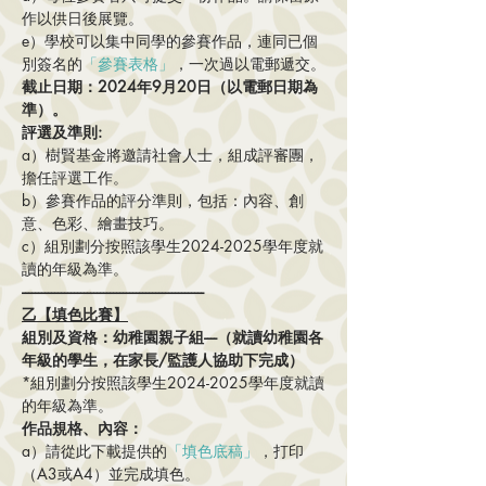
作以供日後展覽。
e）學校可以集中同學的參賽作品，連同已個
別簽名的
「參賽表格」
，一次過以電郵遞交。
截止日期：2024年9月20日（以電郵日期為
準）。
評選及準則:
a）樹賢基金將邀請社會人士，組成評審團，
擔任評選工作。
b）參賽作品的評分準則，包括：內容、創
意、色彩、繪畫技巧。
c）組別劃分按照該學生2024-2025學年度就
讀的年級為準。
--------------------------------------------------------
乙【填色比賽】
組別及資格：幼稚園親子組----（就讀幼稚園各
年級的學生，在家長/監護人協助下完成）
*組別劃分按照該學生2024-2025學年度就讀
的年級為準。
作品規格、內容：
a）請從此下載提供的
「填色底稿」
，打印
（A3或A4）並完成填色。