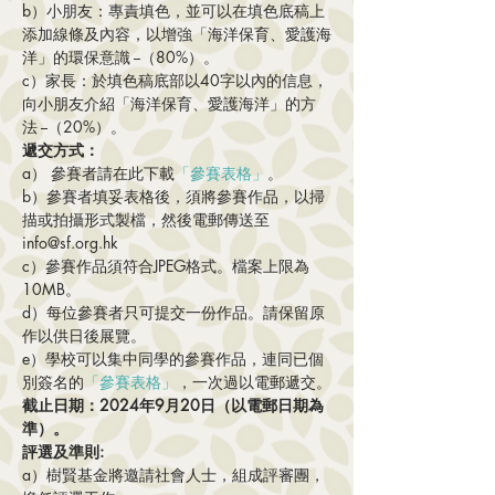
b）小朋友：專責填色，並可以在填色底稿上
添加線條及內容，以增強「海洋保育、愛護海
洋」的環保意識 --（80%）。
c）家長：於填色稿底部以40字以內的信息，
向小朋友介紹「海洋保育、愛護海洋」的方
法 --（20%）。
遞交方式：
a） 參賽者請在此下載
「參賽表格」
。
b）參賽者填妥表格後，須將參賽作品，以掃
描或拍攝形式製檔，然後電郵傳送至
info@sf.org.hk
c）參賽作品須符合JPEG格式。檔案上限為
10MB。
d）每位參賽者只可提交一份作品。請保留原
作以供日後展覽。
e）學校可以集中同學的參賽作品，連同已個
別簽名的
「參賽表格」
，一次過以電郵遞交。
截止日期：2024年9月20日（以電郵日期為
準）。
評選及準則:
a）樹賢基金將邀請社會人士，組成評審團，