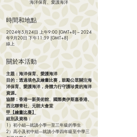
海洋保育、愛護海洋
時間和地點
2024年5月24日 上午9:00 [GMT+8] – 2024
年9月20日 下午11:59 [GMT+8]
線上
關於本活動
主題：海洋保育、愛護海洋
目的：透過填色及繪畫比賽，鼓勵公眾關注海
洋保育、愛護海洋，身體力行守護珍貴的海洋
資源。
協辦：香港一新美術館、國際奧伊斯嘉香港、
西北聯青社、元朗大會堂
甲【繪畫比賽】
組別及資格：
1）初小組----就讀小學一至三年級的學生
2）高小及初中組----就讀小學四年級至中學三