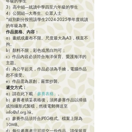
年級的學生
3）高中組----就讀中學四至六年級的學生
4）公開組----大專生、公眾人士
*組別劃分按照該學生2024-2025學年度就讀
的年級為準。
作品規格、內容：
a）畫紙或畫布不限。尺度最大為A3，橫直不
拘。
b）顏料不限，彩色或黑白均可；
c）作品內容必須符合海洋保育、愛護海洋的
主題。
d）為公平起見，作品必須為手繪，電腦作品
恕不接受。
e）作品需為原創，嚴禁抄襲。
遞交方式：
a）請在此下載
「參賽表格」
。
b）參賽者填妥表格後，須將參賽作品以掃描
或拍攝形式製檔，然後電郵傳送至
info@sf.org.hk。
c）參賽作品須符合JPEG格式。檔案上限為
10MB。
d）每位參賽者只可提交一份作品。請保留原