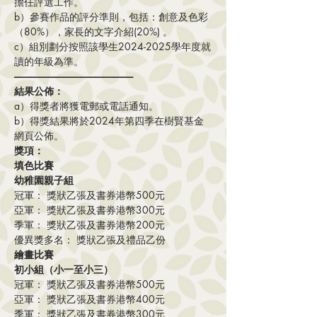
擔任評選工作。
b）參賽作品的評分準則，包括：創意及色彩
（80%），家長的文字介紹(20%) 。
c）組別劃分按照該學生2024-2025學年度就
讀的年級為準。
--------------------------------------------------------
結果公佈：
a）得獎者將獲電郵或電話通知。
b）得獎結果將於2024年第四季在樹賢基金
網頁公佈。
獎項：
填色比賽
幼稚園親子組
冠軍： 獎狀乙張及書券港幣500元
亞軍： 獎狀乙張及書券港幣300元
季軍： 獎狀乙張及書券港幣200元
優異獎多名： 獎狀乙張及禮品乙份
繪畫比賽
初小組（小一至小三）
冠軍： 獎狀乙張及書券港幣500元
亞軍： 獎狀乙張及書券港幣400元
季軍： 獎狀乙張及書券港幣300元