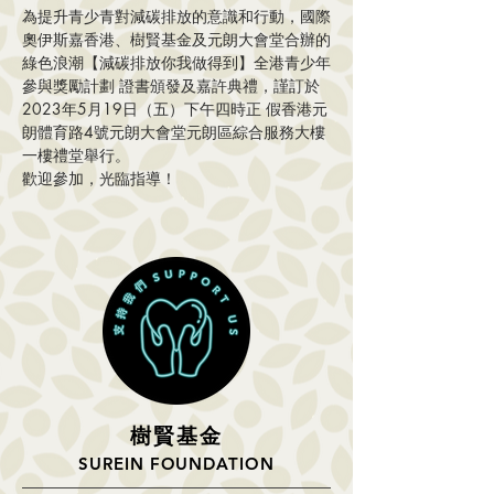
為提升青少青對減碳排放的意識和行動，國際
奧伊斯嘉香港、樹賢基金及元朗大會堂合辦的
綠色浪潮【減碳排放你我做得到】全港青少年
參與獎勵計劃 證書頒發及嘉許典禮，謹訂於
2023年5月19日（五）下午四時正 假香港元
朗體育路4號元朗大會堂元朗區綜合服務大樓
一樓禮堂舉行。
歡迎參加，光臨指導！
樹
賢基
金
SUREIN FOUNDATION