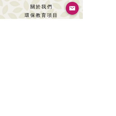
關於我們
環保教育項目
近期活動
環保獎學金
支持我們
聯絡我們
© 2026 by Surein Foundation
©
版權為樹賢基金所有
The SUREIN FOUNDATION logo is a registered
trade mark of Surein Foundation
地址 : 香港灣仔告士打道77 號富通大廈7字樓
電話 :
+852 2115 9028
傳真 :
+852 2115 9038
WhatsApp :
+852 6364 0688
Wechat ID : Surein_Foundation
電郵 :
info@sf.org.hk