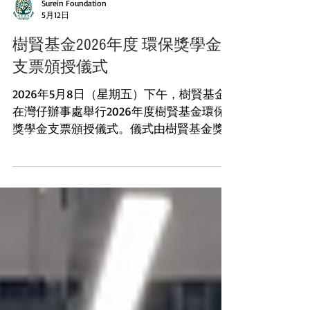
Surein Foundation
5月12日
樹賢基金2026年度 環保獎學金
支票頒授儀式
2026年5月8日（星期五）下午，樹賢基金
在灣仔辦事處舉行2026年度樹賢基金環保
獎學金支票頒授儀式。儀式由樹賢基金獎
學金委員會主席關育材太平紳士主持，並
由基金董事陪同出席。 樹賢基金獎學金旨
在表彰於研究、學習及推廣環保與可持續
發展領域表現卓越的香港及大灣區得獎
者，藉此鼓勵更多有志之士投身可持續發
展事業，攜手建設綠色未來。 本年度獲獎
者背景多元，涵蓋不同層面及界別，包括