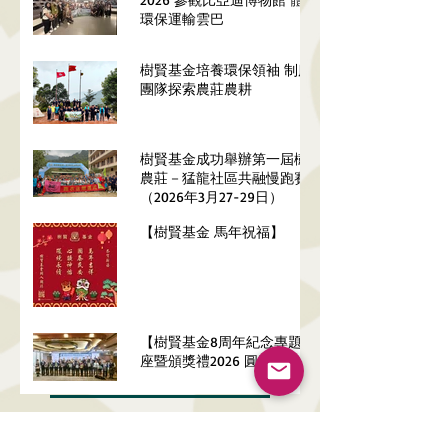
環保運輸雲巴
樹賢基金培養環保領袖 制服
團隊探索農莊農耕
樹賢基金成功舉辦第一屆樹賢
農莊－猛龍社區共融慢跑賽
（2026年3月27-29日）
【樹賢基金 馬年祝福】
【樹賢基金8周年紀念專題講
座暨頒獎禮2026 圓滿舉行】