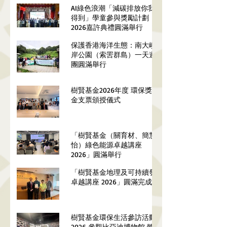
AI綠色浪潮「減碳排放你我做
得到」學童參與獎勵計劃
2026嘉許典禮圓滿舉行
保護香港海洋生態：南大嶼海
岸公園（索罟群島）一天遊學
團圓滿舉行
樹賢基金2026年度 環保獎學
金支票頒授儀式
「樹賢基金（關育材、簡慧
怡）綠色能源卓越講座
2026」圓滿舉行
「樹賢基金地理及可持續發展
卓越講座 2026」圓滿完成
樹賢基金環保生活參訪活動
2026 參觀比亞迪博物館 體驗