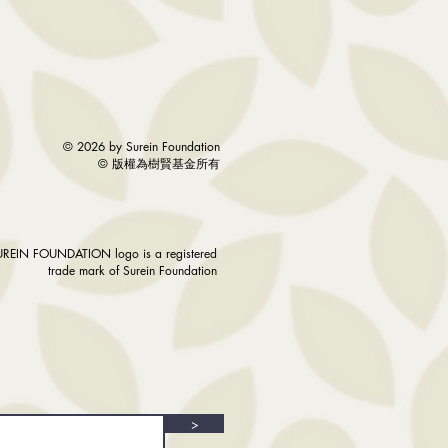
© 2026 by Surein Foundation
©
版權為樹賢基金所有
UREIN FOUNDATION logo is a registered
trade mark of Surein Foundation
>