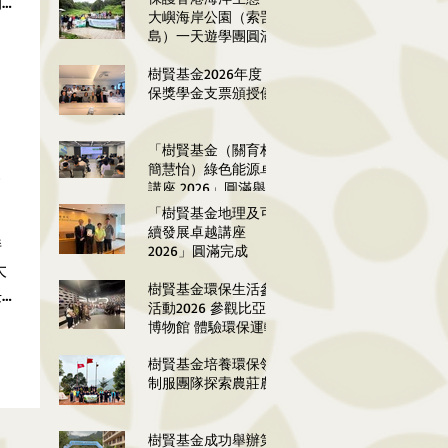
副
大嶼海岸公園（索罟群
年
島）一天遊學團圓滿舉
基
行
樹賢基金2026年度 環
氣
保獎學金支票頒授儀式
「樹賢基金（關育材、
簡慧怡）綠色能源卓越
卓
講座 2026」圓滿舉行
「樹賢基金地理及可持
續發展卓越講座
持
2026」圓滿完成
大
樹賢基金環保生活參訪
任
活動2026 參觀比亞迪
中
博物館 體驗環保運輸
以
雲巴
樹賢基金培養環保領袖
主
制服團隊探索農莊農耕
學
樹賢基金成功舉辦第一