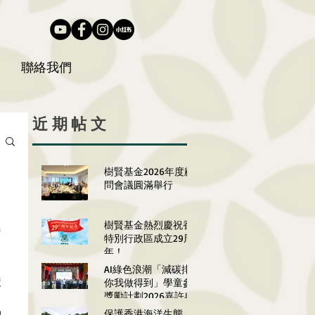
聯絡我們
近期帖文
樹賢基金2026年度顧
問會議圓滿舉行
樹賢基金熱烈慶祝香港
變
特別行政區成立29周
年！
AI綠色浪潮「減碳排放
嚴
你我做得到」學童參與
獎勵計劃2026嘉許典
禮圓滿舉行
保護香港海洋生態：南