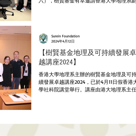
六），樹賢基金有幸邀請香港大學地理系
教授林潤發博士，以“氣候變化與北極圈近
的改變”為題，分享他的研究心得。講座於
金多用途室舉行，內容涵蓋“聯合國政府間
候變化專門會議委員會”的論點，北極氣溫
Surein Foundation
的...
2024年4月12日
【樹賢基金地理及可持續發展
越講座2024】
香港大學地理系主辦的樹賢基金地理及可
續發展卓越講座2024，已於4月11日假香港
學社科院講堂舉行。講座由港大地理系主
陳艷教授主持，中國科學院生態環境研究
心主任、國家公園研究院歐陽志雲院長，
「生態系服務與生態保護政策創新」為題
講，現場及網上同步進行。出席者包括大
教研人