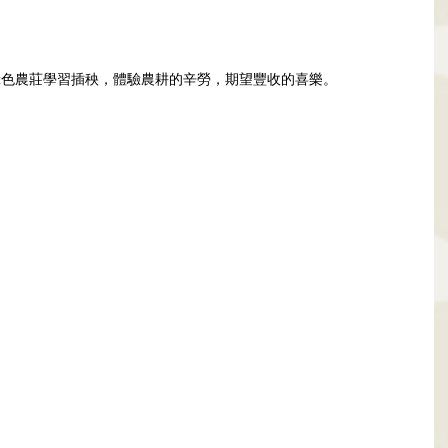
賢綠色農莊學習插秧，體驗農耕的辛勞，期望豐收的喜樂。