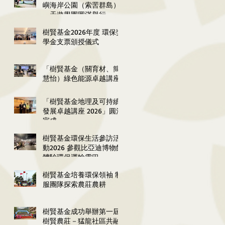
嶼海岸公園（索罟群島）
一天遊學團圓滿舉行
樹賢基金2026年度 環保獎
學金支票頒授儀式
「樹賢基金（關育材、簡
慧怡）綠色能源卓越講座
2026」圓滿舉行
「樹賢基金地理及可持續
發展卓越講座 2026」圓滿
完成
樹賢基金環保生活參訪活
動2026 參觀比亞迪博物館
體驗環保運輸雲巴
樹賢基金培養環保領袖 制
服團隊探索農莊農耕
樹賢基金成功舉辦第一屆
樹賢農莊－猛龍社區共融