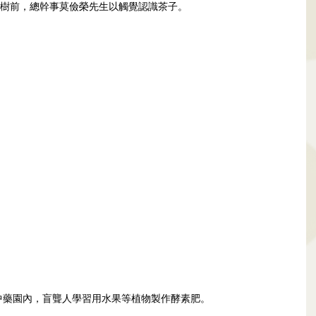
樹前，總幹事莫儉榮先生以觸覺認識茶子。
莊中藥園內，盲聾人學習用水果等植物製作酵素肥。