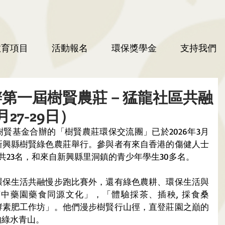
教育項目
活動報名
環保獎學金
支持我們
辦第一屆樹賢農莊－猛龍社區共融
27-29日）
賢基金合辦的「樹賢農莊環保交流團」已於2026年3月
市新興縣樹賢綠色農莊舉行。參與者有來自香港的傷健人士
共23名，和來自新興縣里洞鎮的青少年學生30多名。
環保生活共融慢步跑比賽外，還有綠色農耕、環保生活與
中藥園藥食同源文化」，「體驗採茶、插秧, 採食桑
酵素肥工作坊」。他們漫步樹賢行山徑，直登莊園之巔的
的綠水青山。