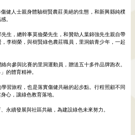
港傷健人士親身體驗樹賢農莊美絕的生態，和新興縣純樸
福感。
邦先生，總幹事莫儉榮先生，和贊助人葉錦強先生親自帶
賢，李樹榮，與樹賢綠色農莊職員，里洞鎮青少年，一起
網絡向參與比賽的里洞運動員，贈送五十多件品牌跑衣。
界」的體育精神。
的學習旅程，也是落實傷健共融的起步點。行程照顧不同
鬆身心，讓綠色教育落地。
育、永續發展與社區共融，為建設綠色未來努力。