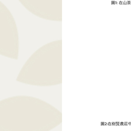
圖1: 
在山茶
圖2:在樹賢農