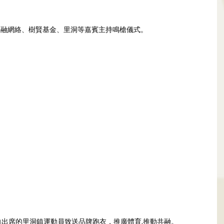
健共融網絡、樹賢基金、里洞等嘉賓主持鳴槍儀式。
絡向出席的里洞鎮運動員致送品牌跑衣，推廣體育,推動共融。