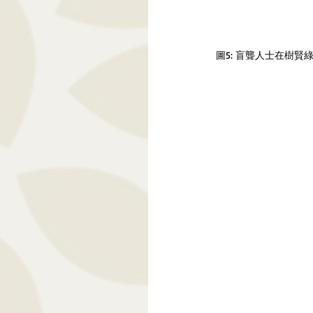
圖5: 盲聾人士在樹