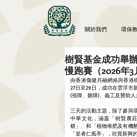
關於我們
環保
樹賢基金成功舉
慢跑賽（2026年3月
由香港傷健共融網絡與香港樹
27日至29日，成功在雲浮
(視障、聽障)、義工及贊助人
三天的活動主題，除了參與
中華文化，涵蓋「樹賢農莊
椹」、和「植物堆肥及有機
「皇者仁風亭」，欣賞新興