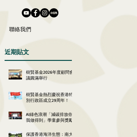
聯絡我們
近期貼文
樹賢基金2026年度顧問會
議圓滿舉行
樹賢基金熱烈慶祝香港特
別行政區成立29周年！
AI綠色浪潮「減碳排放你
我做得到」學童參與獎勵
計劃2026嘉許典禮圓滿舉
行
保護香港海洋生態：南大