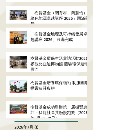
「樹賢基金（關育材、簡慧怡）
綠色能源卓越講座 2026」圓滿舉
行
「樹賢基金地理及可持續發展卓
越講座 2026」圓滿完成
樹賢基金環保生活參訪活動2026
參觀比亞迪博物館 體驗環保運輸
雲巴
樹賢基金培養環保領袖 制服團隊
探索農莊農耕
樹賢基金成功舉辦第一屆樹賢農
莊－猛龍社區共融慢跑賽（2026
年3月27-29日）
2026年7月
(1)
1 篇文章