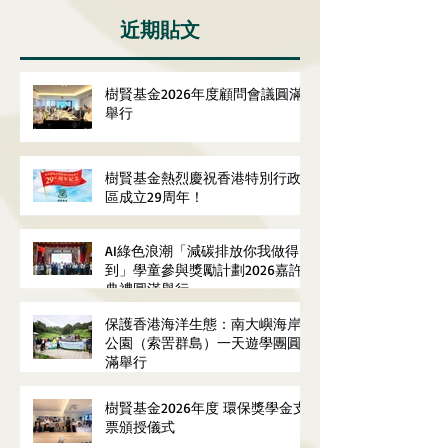
近期貼文
樹賢基金2026年度顧問會議圓滿
舉行
樹賢基金熱烈慶祝香港特別行政
區成立29周年！
AI綠色浪潮「減碳排放你我做得
到」學童參與獎勵計劃2026嘉許
典禮圓滿舉行
保護香港海洋生態：南大嶼海岸
公園（索罟群島）一天遊學團圓
滿舉行
樹賢基金2026年度 環保獎學金支
票頒授儀式