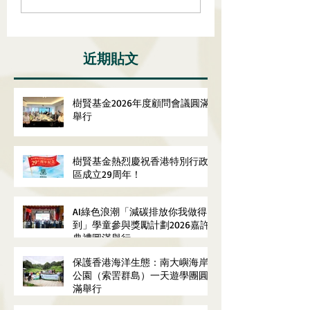
近期貼文
樹賢基金2026年度顧問會議圓滿
舉行
樹賢基金熱烈慶祝香港特別行政
區成立29周年！
AI綠色浪潮「減碳排放你我做得
到」學童參與獎勵計劃2026嘉許
典禮圓滿舉行
保護香港海洋生態：南大嶼海岸
公園（索罟群島）一天遊學團圓
滿舉行