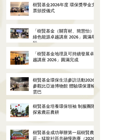
樹賢基金2026年度 環保獎學金支
票頒授儀式
「樹賢基金（關育材、簡慧怡）
綠色能源卓越講座 2026」圓滿舉
行
「樹賢基金地理及可持續發展卓
越講座 2026」圓滿完成
樹賢基金環保生活參訪活動2026
參觀比亞迪博物館 體驗環保運輸
雲巴
樹賢基金培養環保領袖 制服團隊
探索農莊農耕
樹賢基金成功舉辦第一屆樹賢農
莊－猛龍社區共融慢跑賽（2026